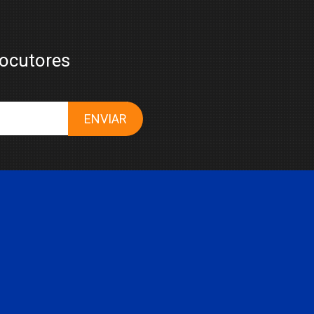
M
locutores
ENVIAR