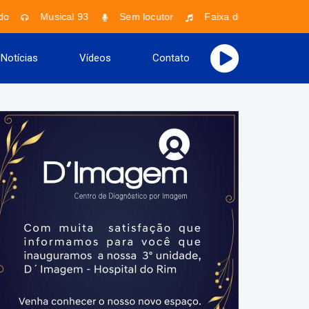
o
Musical 93
Sem locutor
Faixa desconhecida - Ar
Notícias
Vídeos
Contato