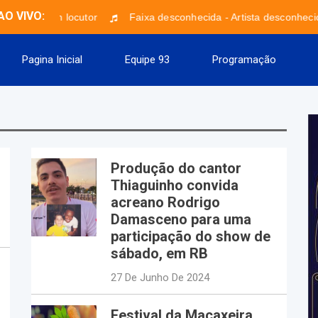
AO VIVO:
3
Sem locutor
Faixa desconhecida - Artista desconhecid
Pagina Inicial
Equipe 93
Programação
Produção do cantor
Thiaguinho convida
acreano Rodrigo
Damasceno para uma
participação do show de
sábado, em RB
27 De Junho De 2024
Festival da Macaxeira