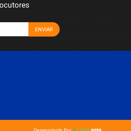
locutores
ENVIAR
Desenvolvido Por