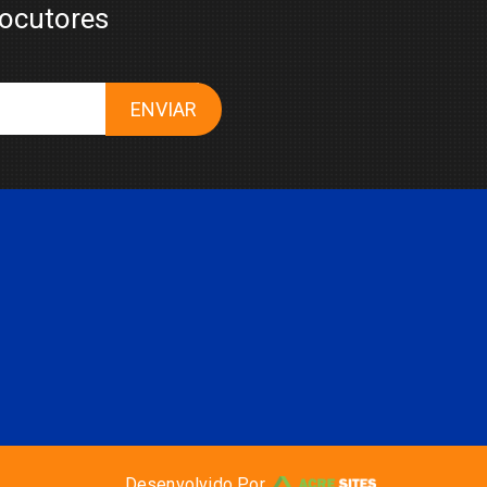
locutores
ENVIAR
Desenvolvido Por