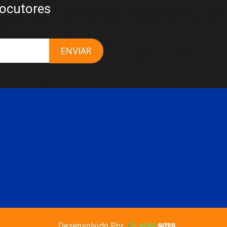
locutores
ENVIAR
Desenvolvido Por