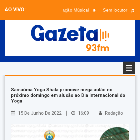
AO VIVO:
Programação Músical
Sem locutor
Faixa desconhecida - Artista desconhecido
Samaúma Yoga Shala promove mega aulão no
próximo domingo em alusão ao Dia Internacional do
Yoga
15 De Junho De 2022
16:09
Redação