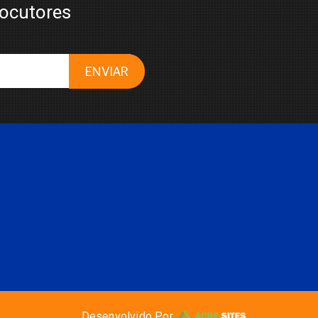
locutores
ENVIAR
Desenvolvido Por