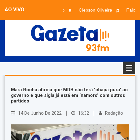
AO VIVO:
Sabadaço
Clebson Oliveira
Faixa de
Mara Rocha afirma que MDB não terá ‘chapa pura’ ao
governo e que sigla já está em ‘namoro’ com outros
partidos
14 De Junho De 2022
16:32
Redação