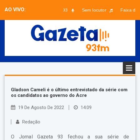
AO VIVO:
Musical 93
Sem locutor
Faixa desc
Gladson Cameli é o último entrevistado da série com
os candidatos ao governo do Acre
19 De Agosto De 2022
14:09
Redação
O Jornal Gazeta 93 fechou a sua série de