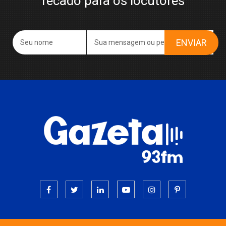
recado para os locutores
ENVIAR