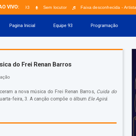
AO VIVO:
Musical 93
Sem locutor
Faixa desconhecida - Artist
Pagina Inicial
Equipe 93
Programação
ica do Frei Renan Barros
ação
ceram a nova música do Frei Renan Barros,
Cuida do
quarta-feira, 3. A canção compõe o álbum
Ele Agirá
.