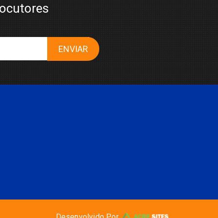
locutores
ENVIAR
Desenvolvido Por