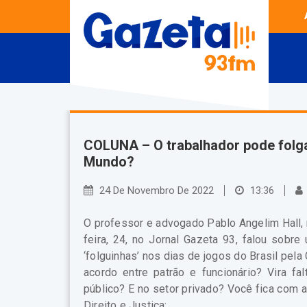
COLUNA – O trabalhador pode folga
Mundo?
24 De Novembro De 2022
13:36
O professor e advogado Pablo Angelim Hall, n
feira, 24, no Jornal Gazeta 93, falou sob
‘folguinhas’ nos dias de jogos do Brasil pe
acordo entre patrão e funcionário? Vira f
público? E no setor privado? Você fica com 
Direito e Justiça: