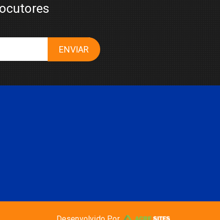
locutores
ENVIAR
Desenvolvido Por