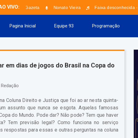
AO VIVO:
Bom dia Gazeta
Nonato Vieira
Faixa desconhecida - 
Pagina Inicial
Equipe 93
Programação
r em dias de jogos do Brasil na Copa do
Redação
a Coluna Direito e Justiça que foi ao ar nesta quinta-
re um assunto que nunca se esgota. Aquelas famosas
la Copa do Mundo. Pode dar? Não pode? Tem que haver
alta? Tem previsão legal? Como funciona no serviço
as respostas para essas e outras perguntas na coluna