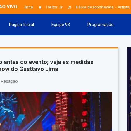
AO VIVO:
Top de Linha
Heitor Jr
Faixa desconhecida - Artista 
Pagina Inicial
Equipe 93
Programação
do antes do evento; veja as medidas
show do Gusttavo Lima
Redação