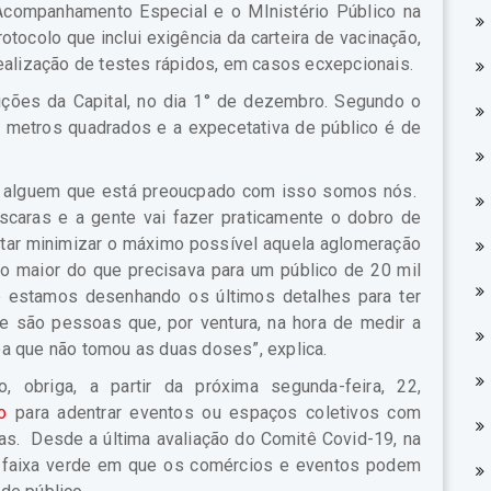
Acompanhamento Especial e o MInistério Público na
otocolo que inclui exigência da carteira de vacinação,
ealização de testes rápidos, em casos ecxepcionais.
ções da Capital, no dia 1° de dezembro. Segundo o
l metros quadrados e a expecetativa de público é de
em alguem que está preoucpado com isso somos nós.
scaras e a gente vai fazer praticamente o dobro de
ntar minimizar o máximo possível aquela aglomeração
o maior do que precisava para um público de 20 mil
e estamos desenhando os últimos detalhes para ter
e são pessoas que, por ventura, na hora de medir a
a que não tomou as duas doses”, explica.
obriga, a partir da próxima segunda-feira, 22,
o
para adentrar eventos ou espaços coletivos com
as. Desde a última avaliação do Comitê Covid-19, na
na faixa verde em que os comércios e eventos podem