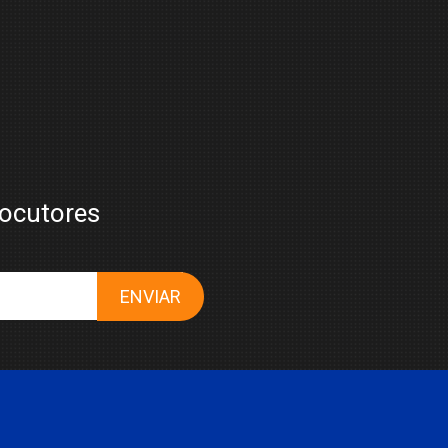
M
locutores
ENVIAR