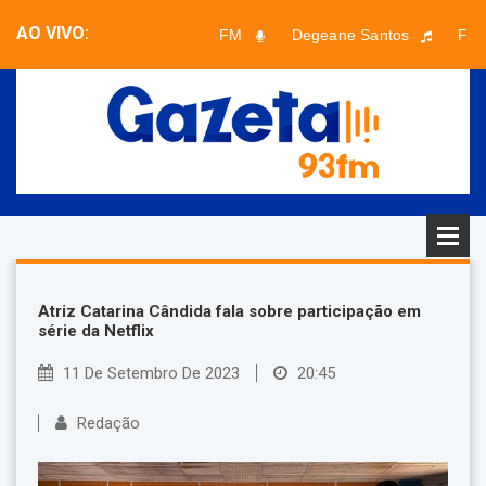
AO VIVO:
Planeta FM
Degeane Santos
Faix
Faixa desconhecida - Artista desconhecido
Atriz Catarina Cândida fala sobre participação em
série da Netflix
11 De Setembro De 2023
20:45
Redação