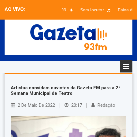
AO VIVO:
Musical 93
Sem locutor
Faixa desc
Artistas convidam ouvintes da Gazeta FM para a 2ª
Semana Municipal de Teatro
2 De Maio De 2022
20:17
Redação