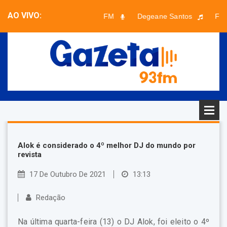
AO VIVO:
Planeta FM
Degeane Santos
Faix
Faixa desconhecida - Artista desconhecido
Alok é considerado o 4º melhor DJ do mundo por
revista
17 De Outubro De 2021
13:13
Redação
Na última quarta-feira (13) o DJ Alok, foi eleito o 4º